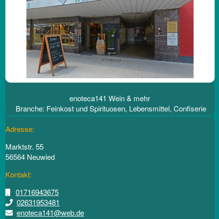
enoteca141 Wein & mehr
Branche: Feinkost und Spirituosen, Lebensmittel, Confiserie
Adresse:
Marktstr. 55
56564 Neuwied
Kontakt:
01716943675
02631953481
enoteca141@web.de